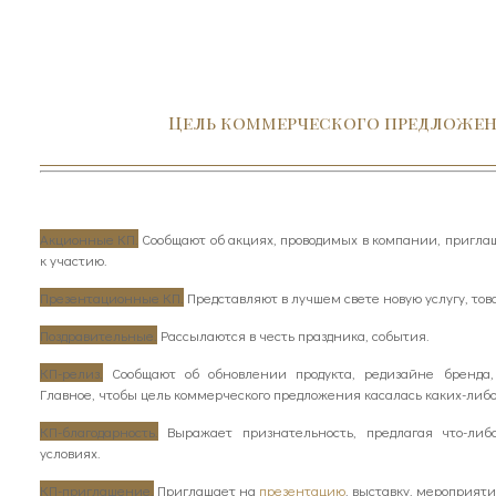
Цель коммерческого предложе
Акционные КП.
Сообщают об акциях, проводимых в компании, пригла
к участию.
Презентационные КП.
Представляют в лучшем свете новую услугу, това
Поздравительные.
Рассылаются в честь праздника, события.
КП-релиз.
Сообщают об обновлении продукта, редизайне бренда,
Главное, чтобы цель коммерческого предложения касалась каких-либо
КП-благодарность.
Выражает признательность, предлагая что-либ
условиях.
КП-приглашение.
Приглашает на
презентацию
, выставку, мероприяти