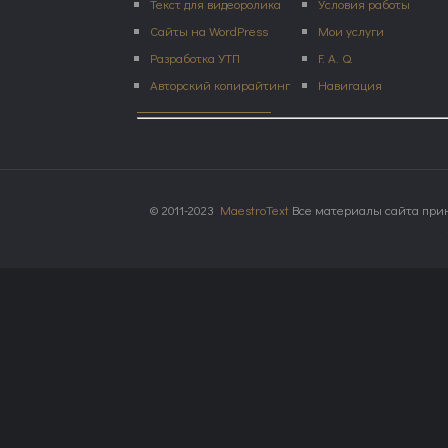
Текст для видеоролика
Условия работы
Сайты на WordPress
Мои услуги
Разработка УТП
F. A. Q.
Авторский копирайтинг
Навигация
© 2011-2023
MaestroText
Все материалы сайта прин