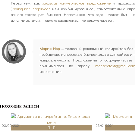
Перед тем, как
заказать коммерческое предложение
у профессио
(
"холодное"
,
"горячее"
или комбинированное), самостоятельно опр
вашего текста для бизнеса. Напоминаю, что задач может быть не
дополнительная, — однако распыляться не рекомендуется.
Мария Нор
— толковый рекламный копирайтер без к
пробивные, напористые бизнес-тексты для сайтов и
направленности. Предложения о сотрудничестве 
принимаются по адресу:
maestrotext@gmail.co
исключения.
Похожие записи
03/05/2021
23/01/2021