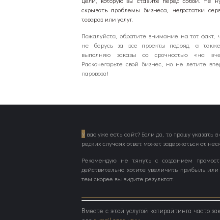
цели, которую вы ставите перед собой. Не н
скрывать проблемы бизнеса, недостатки серв
товаров или услуг.
Пожалуйста, обратите внимание на тот факт, ч
не берусь за все проекты подряд, а такж
выполняю заказы со срочностью «на вче
Раскочегарьте свой бизнес, но не летите впе
паровоза!
У
вас уже есть сайт? Если да, то прошу указать 
редких случаях ответ может задержаться от неск
Рекомендую не тянуть с созданием промос
действительно хотите увеличить прибыль или
тем скорее вы видите результат.
Вместе с этой услугой копирайтинга часто за