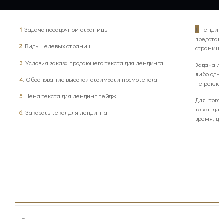
1
. Задача посадочной страницы
Л
ендин
предста
2
. Виды целевых страниц
страниц
3
. Условия заказа продающего текста для лендинга
Задача 
либо одн
4
. Обоснование высокой стоимости промотекста
не рекл
5
. Цена текста для лендинг пейдж
Для тог
текст д
6
. Заказать текст для лендинга
время, д