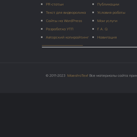
PR-статьи
Публикации
Текст для видеоролика
Условия работы
Сайты на WordPress
Мои услуги
Разработка УТП
F. A. Q.
Авторский копирайтинг
Навигация
© 2011-2023
MaestroText
Все материалы сайта прин