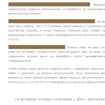
Какая платформа подходит для разработки сайта?
Вариант
предпочитаю создание сайта-визитки на WordPress. (О преимущес
ранее был пост в блоге).
Сколько времени занимает создание сайта визитки «с нуля»?
На раз
уйти как 2 недели, так и 1-1,5 месяца. Сроки зависят от сложности 
количества страниц и иных нюансов. Немалую роль играет пр
вебмастера и заказчика, а также необходимость (или отсутствие та
текстов
.
Сколько стоит создание сайта-визитки?
Точный ответ не даст ни 
ответить на вопрос, сколько стоит сконструировать авто на заказ.
совершенно разные цены на разработку сайта, руководствуя
соображениями.
Чтобы понять, какая цена на создание сайта — адекватна, заказчику
работ и разослать их разным исполнителям. Если некоторые пр
выполнить сами (зарегистрировать домен, открыть хостинг-аккаунт,
купить
шаблон для WordPress
и так далее), то и цена на создание сай
Основные этапы создания сайта -визитк