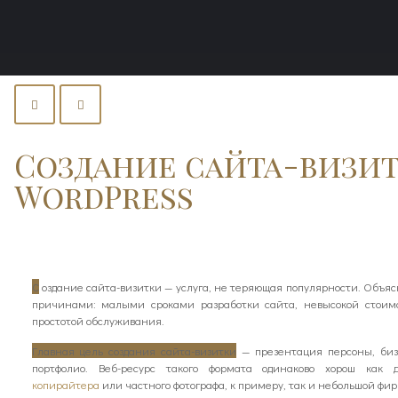
Создание сайта-визит
WordPress
С
оздание сайта-визитки — услуга, не теряющая популярности. Объяс
причинами: малыми сроками разработки сайта, невысокой стоим
простотой обслуживания.
Главная цель создания сайта-визитки
— презентация персоны, биз
портфолио. Веб-ресурс такого формата одинаково хорош как
копирайтера
или частного фотографа, к примеру, так и небольшой фи