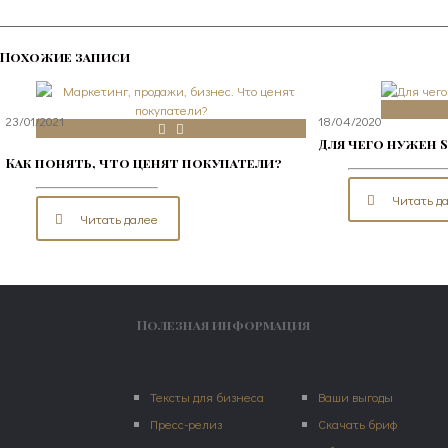
Похожие записи
23/01/2021
18/04/2020
Для чего нужен 
Как понять, что ценят покупатели?
Читать д
Читать далее
Полезная информация
Тексты для бизнеса
Ваши выгоды
Пресс-релиз
Скачать бриф