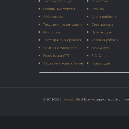
Текст на главную
Об авторе
Рекламные тексты
Отзывы
СЕО-тексты
С кем работала
Текст для презентации
Сертификаты
PR-статьи
Публикации
Текст для видеоролика
Условия работы
Сайты на WordPress
Мои услуги
Разработка УТП
F. A. Q.
Авторский копирайтинг
Навигация
© 2011-2023
MaestroText
Все материалы сайта прин