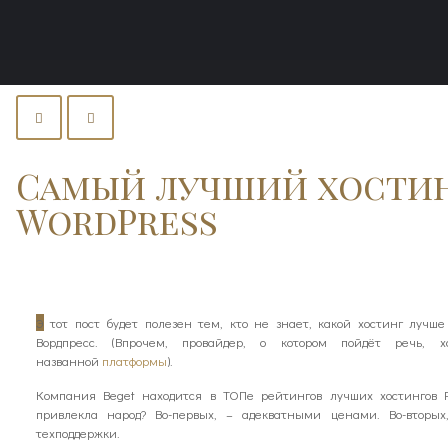
Самый лучший хостин
WordPress
Э
тот пост будет полезен тем, кто не знает, какой хостинг лучш
Вордпресс. (Впрочем, провайдер, о котором пойдёт речь, 
названной
платформы
).
Компания Beget находится в ТОПе рейтингов лучших хостингов
привлекла народ? Во-первых, – адекватными ценами. Во-вторы
техподдержки.