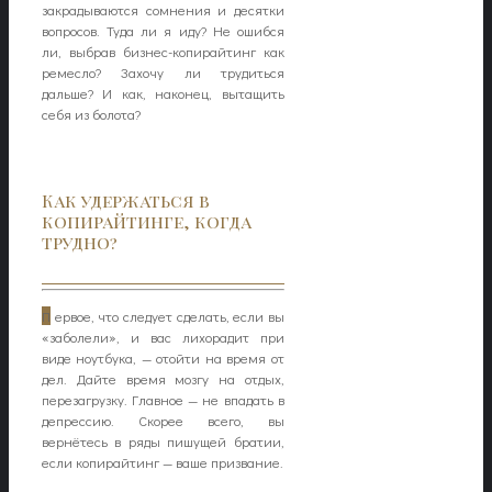
закрадываются сомнения и десятки
вопросов. Туда ли я иду? Не ошибся
ли, выбрав бизнес-копирайтинг как
ремесло? Захочу ли трудиться
дальше? И как, наконец, вытащить
себя из болота?
Как удержаться в
копирайтинге, когда
трудно?
П
ервое, что следует сделать, если вы
«заболели», и вас лихорадит при
виде ноутбука, — отойти на время от
дел. Дайте время мозгу на отдых,
перезагрузку. Главное — не впадать в
депрессию. Скорее всего, вы
вернётесь в ряды пишущей братии,
если копирайтинг — ваше призвание.