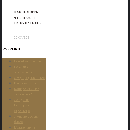
Как понять,
что ценят
покупатели?
23/01/2021
Рубрики
E-mail маркетинг
F.A.Q. для
заказчиков
SEO, продвижение
Информбюро
Копирайтинг в
стиле "ню"
Лендинг.
Посадочная
страница
Лучшие статьи
блога
Маркетинг в