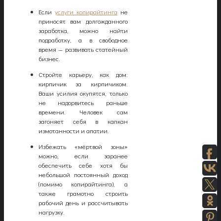
Если
услуги копирайтинга
не
приносят вам долгожданного
заработка, можно найти
подработку, а в свободное
время — развивать статейный
бизнес.
Стройте карьеру, как дом:
кирпичик за кирпичиком.
Ваши усилия окупятся, только
не надорвитесь раньше
времени. Человек сам
загоняет себя в капкан
измотанности и апатии.
Избежать «мёртвой зоны»
можно, если заранее
обеспечить себе хотя бы
небольшой постоянный доход
(помимо копирайтинга), а
также грамотно строить
рабочий день и рассчитывать
нагрузку.