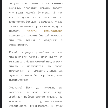
энтузиазмом даже к откровенно
скучным проектам, ломали голову,
улучшали чужой бизнес… И тут
настал день, когда смотреть на
клавиатуру больше не хочется, чужие
звонки вызывают дрожь внутри, да и
продать
услуги копирайтера
становится труднее без той искорки,
что так важна в общении с
заказчиками.
Порой ситуация усугубляется тем,
что в вашей помощи пока никто не
нуждается. Новых статей нет, а если
что-то и попадается, то после
прочтения ТЗ приходит ступор: уж
лучше остаться без заработка, чем
писать такое!
Знакомо? Если да, значит, вы
оказались в зоне риска, когда
любимая работа теряет смысл, не
приносит удовлетворения
(морального, финансового). В душу