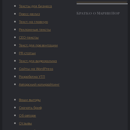
Тексты для бизнеса
Кратко о Марии Нор
Пресс-релиз
Текст на главную
Рекламные тексты
СЕО-тексты
Текст для презентации
PR-статьи
Текст для видеоролика
Сайты на WordPress
Разработка УТП
Авторский копирайтинг
Ваши выгоды
Скачать бриф
Об авторе
Отзывы