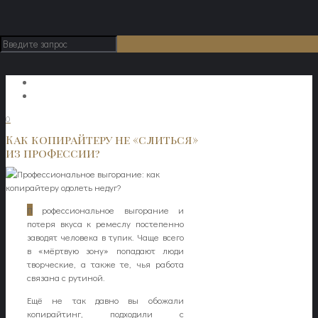
0
Как копирайтеру не «слиться»
из профессии?
П
рофессиональное выгорание и
потеря вкуса к ремеслу постепенно
заводят человека в тупик. Чаще всего
в «мёртвую зону» попадают люди
творческие, а также те, чья работа
связана с рутиной.
Ещё не так давно вы обожали
копирайтинг, подходили с