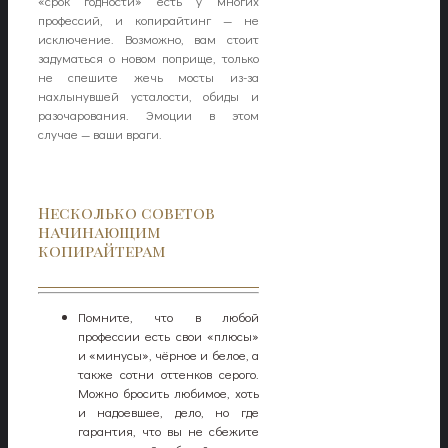
«срок годности» есть у многих
профессий, и копирайтинг — не
исключение. Возможно, вам стоит
задуматься о новом поприще, только
не спешите жечь мосты из-за
нахлынувшей усталости, обиды и
разочарования. Эмоции в этом
случае — ваши враги.
Несколько советов
начинающим
копирайтерам
Помните, что в любой
профессии есть свои «плюсы»
и «минусы», чёрное и белое, а
также сотни оттенков серого.
Можно бросить любимое, хоть
и надоевшее, дело, но где
гарантия, что вы не сбежите