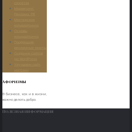
соцсетях
Маркетинг.
Реклама. PR
Мастерская
копирайтинга
Основы
копирайтинга
Продающие,
рекламные тексты
Создание сайтов
на WordPress
Улучшаем сайт,
магазин
Афоризмы
В бизнесе, как и в жизни,
важно делать добро.
Полезная информация