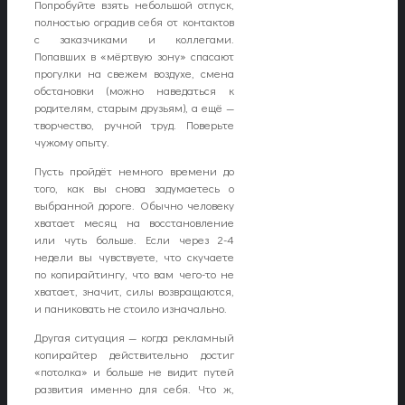
Попробуйте взять небольшой отпуск,
полностью оградив себя от контактов
с заказчиками и коллегами.
Попавших в «мёртвую зону» спасают
прогулки на свежем воздухе, смена
обстановки (можно наведаться к
родителям, старым друзьям), а ещё —
творчество, ручной труд. Поверьте
чужому опыту.
Пусть пройдёт немного времени до
того, как вы снова задумаетесь о
выбранной дороге. Обычно человеку
хватает месяц на восстановление
или чуть больше. Если через 2-4
недели вы чувствуете, что скучаете
по копирайтингу, что вам чего-то не
хватает, значит, силы возвращаются,
и паниковать не стоило изначально.
Другая ситуация — когда рекламный
копирайтер действительно достиг
«потолка» и больше не видит путей
развития именно для себя. Что ж,