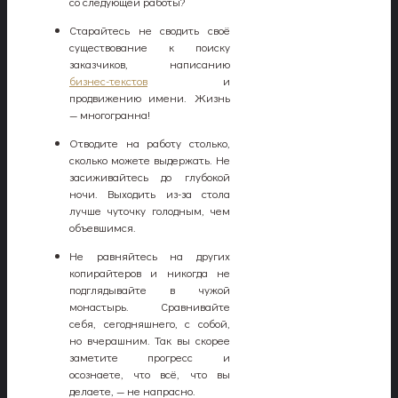
со следующей работы?
Старайтесь не сводить своё
существование к поиску
заказчиков, написанию
бизнес-текстов
и
продвижению имени. Жизнь
— многогранна!
Отводите на работу столько,
сколько можете выдержать. Не
засиживайтесь до глубокой
ночи. Выходить из-за стола
лучше чуточку голодным, чем
объевшимся.
Не равняйтесь на других
копирайтеров и никогда не
подглядывайте в чужой
монастырь. Сравнивайте
себя, сегодняшнего, с собой,
но вчерашним. Так вы скорее
заметите прогресс и
осознаете, что всё, что вы
делаете, — не напрасно.