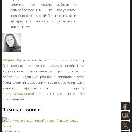
значит, что можно забыть о
самообразовании. Не допускайте
подобного расклада! Растите вверх и
вширь как мастер копирайтинга
каждый год.
Мария Нор
— толковый рекламный копирайтер
без короны на голове. Создаю пробивные,
напористые бизнес-тексты для сайтов и
печатных изданий разной направленности.
Предложения о сотрудничестве от заказчиков и
коллег принимаются по адресу:
maestrotext@gmail.com
. Отвечаю всем без
исключения.
Похожие записи
03/05/2021