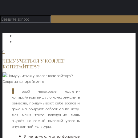
0
Чему учиться у коллег
копирайтеру?
П
орой некоторые коллеги-
копирайтеры пишут о конкуренции в
ремесле, придумывают себе врагов и
даже игнорируют собратьев по цеху.
Для меня такое поведение лишь
выдаёт не самый высокий уровень
внутренней культуры.
Я не думаю, что во фрилансе