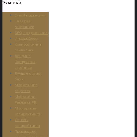
Рубрики
E-mail маркетинг
F.A.Q. для
заказчиков
SEO, продвижение
Информбюро
Копирайтинг в
стиле "ню"
Лендинг.
Посадочная
страница
Лучшие статьи
блога
Маркетинг в
соцсетях
Маркетинг.
Реклама. PR
Мастерская
копирайтинга
Основы
копирайтинга
Продающие,
рекламные тексты