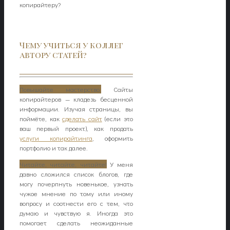
копирайтеру?
Чему учиться у коллег
автору статей?
Повышайте мастерство.
Сайты
копирайтеров — кладезь бесценной
информации. Изучая страницы, вы
поймёте, как
сделать сайт
(если это
ваш первый проект), как продать
услуги копирайтинга
, оформить
портфолио и так далее.
Читайте, читайте, читайте!
У меня
давно сложился список блогов, где
могу почерпнуть новенькое, узнать
чужое мнение по тому или иному
вопросу и соотнести его с тем, что
думаю и чувствую я. Иногда это
помогает сделать неожиданные