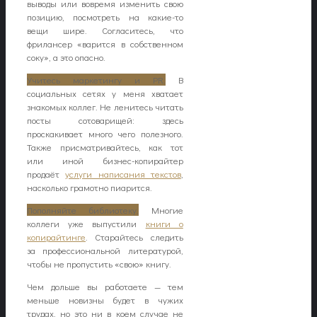
выводы или вовремя изменить свою
позицию, посмотреть на какие-то
вещи шире. Согласитесь, что
фрилансер «варится в собственном
соку», а это опасно.
Учитесь маркетингу и PR.
В
социальных сетях у меня хватает
знакомых коллег. Не ленитесь читать
посты сотоварищей: здесь
проскакивает много чего полезного.
Также присматривайтесь, как тот
или иной бизнес-копирайтер
продаёт
услуги написания текстов
,
насколько грамотно пиарится.
Пополняйте библиотеку.
Многие
коллеги уже выпустили
книги о
копирайтинге
. Старайтесь следить
за профессиональной литературой,
чтобы не пропустить «свою» книгу.
Чем дольше вы работаете — тем
меньше новизны будет в чужих
трудах, но это ни в коем случае не