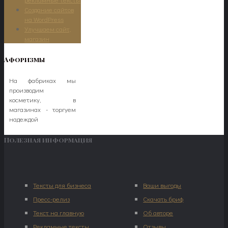
Создание сайтов
на WordPress
Улучшаем сайт,
магазин
Афоризмы
На фабриках мы
производим
косметику, в
магазинах - торгуем
надеждой
Полезная информация
Тексты для бизнеса
Ваши выгоды
Пресс-релиз
Скачать бриф
Текст на главную
Об авторе
Рекламные тексты
Отзывы