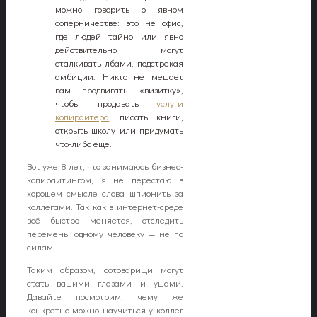
можно говорить о явном
соперничестве: это не офис,
где людей тайно или явно
действительно могут
сталкивать лбами, подстрекая
амбиции. Никто не мешает
вам продвигать «визитку»,
чтобы продавать
услуги
копирайтера
, писать книги,
открыть школу или придумать
что-либо ещё.
Вот уже 8 лет, что занимаюсь бизнес-
копирайтингом, я не перестаю в
хорошем смысле слова шпионить за
коллегами. Так как в интернет-среде
всё быстро меняется, отследить
перемены одному человеку — не по
силам.
Таким образом, сотоварищи могут
стать вашими глазами и ушами.
Давайте посмотрим, чему же
конкретно можно научиться у коллег