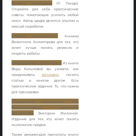
понятно, позитивно»
(П. Панда).
Откройте для себя практические
советы, помогающие усилить любой
текст. Автор щедро делится опытом и
массой наработок.
«Просто копирайтинг».
Книжка
Валентина Холмогорова для тех, кто
хочет лучше понять ремесло и
секреты работы.
«Копирайтинг. Практикум».
Из книги
Веры Копыловой вы узнаете, как
придумывать
заголовки
, начать
статью и многое другое. Есть
практические задания. То, что нужно
для тренировок.
«Продающий копирайтинг. Как
манипулировать сознанием
покупателя»
Виктории Жилиной.
Издание для тех, кто хочет понять
психологию продаж.
Также рекомендую прочитать книги