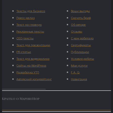
Тексты для бизнеса
Ваши выгоды
Пресс-релиз
Скачать бриф
Текст на главную
Об авторе
Рекламные тексты
Отзывы
СЕО-тексты
С кем работала
Текст для презентации
Сертификаты
PR-статьи
Публикации
Текст для видеоролика
Условия работы
Сайты на WordPress
Мои услуги
Разработка УТП
F. A. Q.
Авторский копирайтинг
Навигация
Кратко о Марии Нор