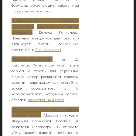
формулы, облегчающие работу над
продающими текстами.
«Копирайтинг массового
поражения»
,
«Контент, маркетинг и
рок-н-ролл»
Дениса Каплунова.
Полезные методички для тех, кто
планирует писать рекламные
статьи, PR- и
бизнес-тексты
.
«Бизнес-копирайтинг»
от Д.
Каплунова. Книга о том, «как писать
серьёзные тексты для серьёзных
людей». Автор раскрывает секреты
создания харизматичных статей, а
также рассказывает о 10
характеристиках, которыми должен
обладать
качественный текст
.
«Пиши, сокращай. Как создавать
сильный текст»
(Максим Ильяхов и
Людмила Сарычева). Пособие от
создателя «Главреда». Вы откроете
уйму рекомендаций, помогающих