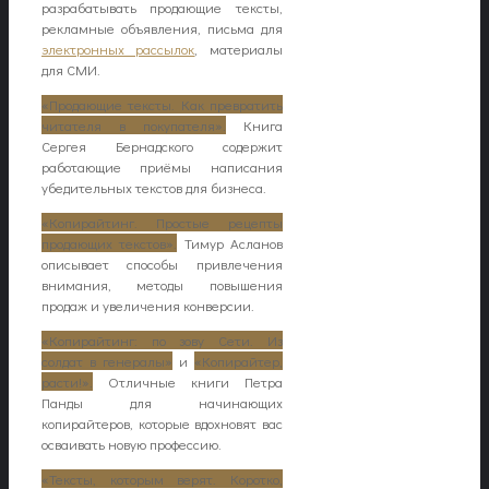
разрабатывать продающие тексты,
рекламные объявления, письма для
электронных рассылок
, материалы
для СМИ.
«Продающие тексты. Как превратить
читателя в покупателя».
Книга
Сергея Бернадского содержит
работающие приёмы написания
убедительных текстов для бизнеса.
«Копирайтинг. Простые рецепты
продающих текстов».
Тимур Асланов
описывает способы привлечения
внимания, методы повышения
продаж и увеличения конверсии.
«Копирайтинг: по зову Сети. Из
солдат в генералы»
и
«Копирайтер,
расти!».
Отличные книги Петра
Панды для начинающих
копирайтеров, которые вдохновят вас
осваивать новую профессию.
«Тексты, которым верят. Коротко,