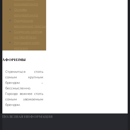
копирайтинга
Основы
копирайтинга
Продающие,
рекламные тексты
Создание сайтов
на WordPress
Улучшаем сайт,
магазин
Афоризмы
Стремиться стать
самым крупным
брендом –
бессмысленно.
Гораздо важнее стать
самым уважаемым
брендом.
Полезная информация