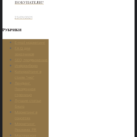
покупатели?
23/01/2021
Рубрики
E-mail маркетинг
F.A.Q. для
заказчиков
SEO, продвижение
Информбюро
Копирайтинг в
стиле "ню"
Лендинг.
Посадочная
страница
Лучшие статьи
блога
Маркетинг в
соцсетях
Маркетинг.
Реклама. PR
Мастерская