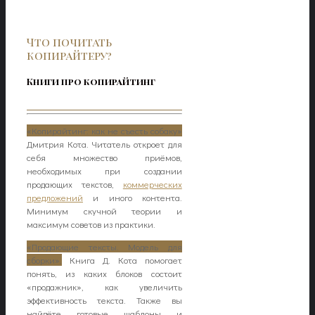
Что почитать
копирайтеру?
Книги про копирайтинг
«Копирайтинг: как не съесть собаку»
Дмитрия Кота. Читатель откроет для
себя множество приёмов,
необходимых при создании
продающих текстов,
коммерческих
предложений
и иного контента.
Минимум скучной теории и
максимум советов из практики.
«Продающие тексты. Модель для
сборки».
Книга Д. Кота помогает
понять, из каких блоков состоит
«продажник», как увеличить
эффективность текста. Также вы
найдёте готовые шаблоны и