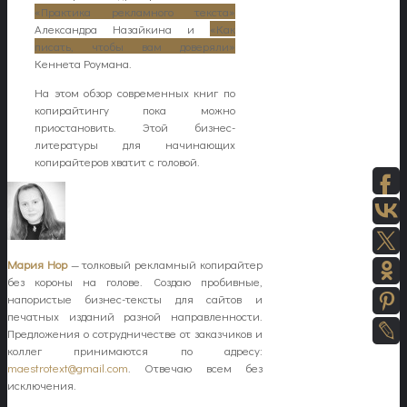
«Практика рекламного текста»
Александра Назайкина и
«Как
писать, чтобы вам доверяли»
Кеннета Роумана.
На этом обзор современных книг по
копирайтингу пока можно
приостановить. Этой бизнес-
литературы для начинающих
копирайтеров хватит с головой.
Мария Нор
— толковый рекламный копирайтер
без короны на голове. Создаю пробивные,
напористые бизнес-тексты для сайтов и
печатных изданий разной направленности.
Предложения о сотрудничестве от заказчиков и
коллег принимаются по адресу:
maestrotext@gmail.com
. Отвечаю всем без
исключения.