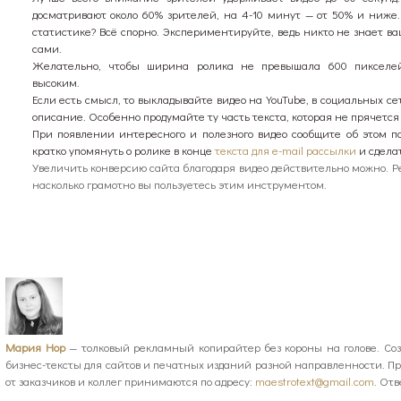
досматривают около 60% зрителей, на 4-10 минут — от 50% и ниже.
статистике? Всё спорно. Экспериментируйте, ведь никто не знает в
сами.
Желательно, чтобы ширина ролика не превышала 600 пикселе
высоким.
Если есть смысл, то выкладывайте видео на YouTube, в социальных сет
описание. Особенно продумайте ту часть текста, которая не прячется 
При появлении интересного и полезного видео сообщите об этом п
кратко упомянуть о ролике в конце
текста для e-mail рассылки
и сделат
Увеличить конверсию сайта благодаря видео действительно можно. Рез
насколько грамотно вы пользуетесь этим инструментом.
Мария Нор
— толковый рекламный копирайтер без короны на голове. Со
бизнес-тексты для сайтов и печатных изданий разной направленности. П
от заказчиков и коллег принимаются по адресу:
maestrotext@gmail.com
. От