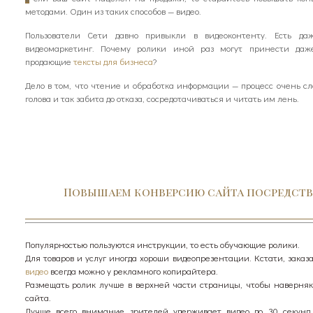
методами. Один из таких способов — видео.
Пользователи Сети давно привыкли в видеоконтенту. Есть даж
видеомаркетинг. Почему ролики иной раз могут принести даж
продающие
тексты для бизнеса
?
Дело в том, что чтение и обработка информации — процесс очень сл
голова и так забита до отказа, сосредотачиваться и читать им лень.
Повышаем конверсию сайта посредст
Популярностью пользуются инструкции, то есть обучающие ролики.
Для товаров и услуг иногда хороши видеопрезентации. Кстати, зака
видео
всегда можно у рекламного копирайтера.
Размещать ролик лучше в верхней части страницы, чтобы наверня
сайта.
Лучше всего внимание зрителей удерживает видео до 30 секунд