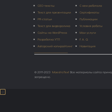
СЕО-тексты
С кем работала
Текст для презентации
Сертификаты
PR-статьи
Публикации
Текст для видеоролика
Условия работы
Сайты на WordPress
Мои услуги
Разработка УТП
F. A. Q.
Авторский копирайтинг
Навигация
© 2011-2023
MaestroText
Все материалы сайта принад
запрещено.