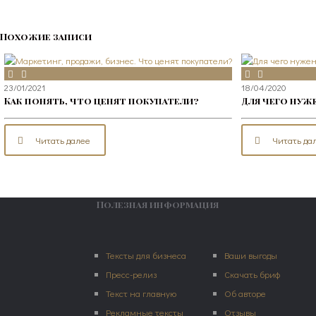
Похожие записи
23/01/2021
18/04/2020
Как понять, что ценят покупатели?
Для чего нуж
Читать далее
Читать да
Полезная информация
Тексты для бизнеса
Ваши выгоды
Пресс-релиз
Скачать бриф
Текст на главную
Об авторе
Рекламные тексты
Отзывы