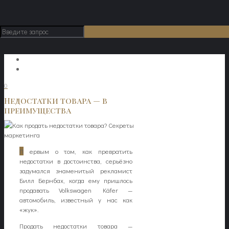
0
Недостатки товара — в
преимущества
П
ервым о том, как превратить
недостатки в достоинства, серьёзно
задумался знаменитый рекламист
Билл Бернбах, когда ему пришлось
продавать Volkswagen Käfer —
автомобиль, известный у нас как
«жук».
Продать недостатки товара —