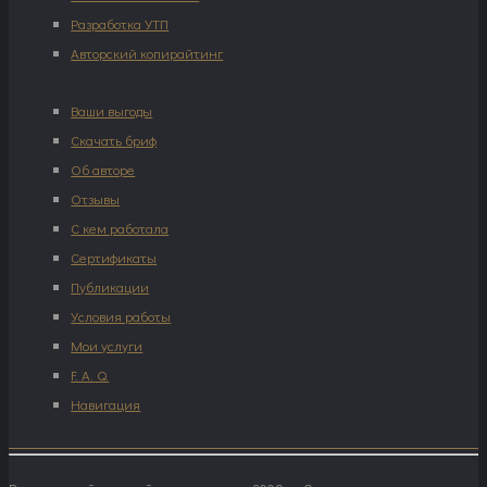
Разработка УТП
Авторский копирайтинг
Ваши выгоды
Скачать бриф
Об авторе
Отзывы
С кем работала
Сертификаты
Публикации
Условия работы
Мои услуги
F. A. Q.
Навигация