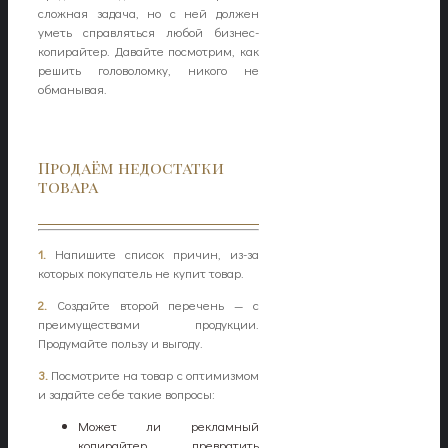
сложная задача, но с ней должен
уметь справляться любой бизнес-
копирайтер. Давайте посмотрим, как
решить головоломку, никого не
обманывая.
Продаём недостатки
товара
1.
Напишите список причин, из-за
которых покупатель не купит товар.
2.
Создайте второй перечень — с
преимуществами продукции.
Продумайте пользу и выгоду.
3.
Посмотрите на товар с оптимизмом
и задайте себе такие вопросы:
Может ли рекламный
копирайтер превратить