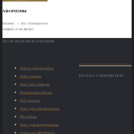
Афоризмы
Бизнес – это отношения
людей, а не денег.
Полезная информация
Тексты для бизнеса
Кратко о Марии Нор
Пресс-релиз
Текст на главную
Рекламные тексты
СЕО-тексты
Текст для презентации
PR-статьи
Текст для видеоролика
Сайты на WordPress