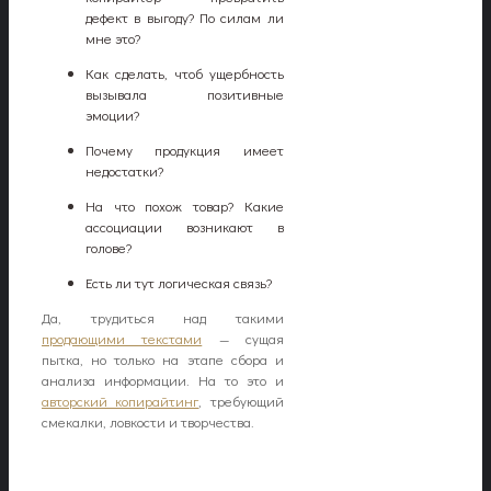
дефект в выгоду? По силам ли
мне это?
Как сделать, чтоб ущербность
вызывала позитивные
эмоции?
Почему продукция имеет
недостатки?
На что похож товар? Какие
ассоциации возникают в
голове?
Есть ли тут логическая связь?
Да, трудиться над такими
продающими текстами
— сущая
пытка, но только на этапе сбора и
анализа информации. На то это и
авторский копирайтинг
, требующий
смекалки, ловкости и творчества.