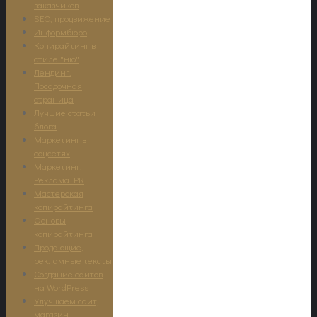
заказчиков
SEO, продвижение
Информбюро
Копирайтинг в
стиле "ню"
Лендинг.
Посадочная
страница
Лучшие статьи
блога
Маркетинг в
соцсетях
Маркетинг.
Реклама. PR
Мастерская
копирайтинга
Основы
копирайтинга
Продающие,
рекламные тексты
Создание сайтов
на WordPress
Улучшаем сайт,
магазин