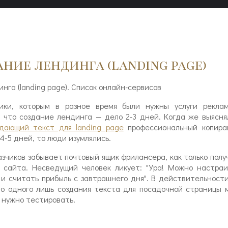
ание лендинга (landing page)
ики, которым в разное время были нужны услуги реклам
, что создание лендинга — дело 2-3 дней. Когда же выясня
дающий текст для landing page
профессиональный копира
4-5 дней, то люди изумлялись.
азчиков забывает почтовый ящик фрилансера, как только пол
 сайта. Несведущий человек ликует: "Ура! Можно настраи
 и считать прибыль с завтрашнего дня". В действительност
то одного лишь создания текста для посадочной страницы 
 нужно тестировать.