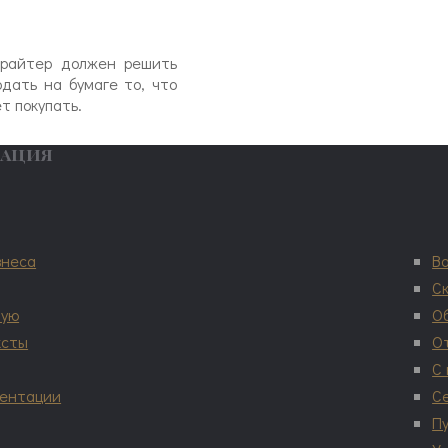
ирайтер должен решить
дать на бумаге то, что
т покупать.
мация
знеса
В
С
ную
О
ксты
О
С
зентации
С
П