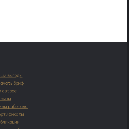
аши выгоды
качать бриф
б авторе
тзывы
 кем работала
ертификаты
убликации