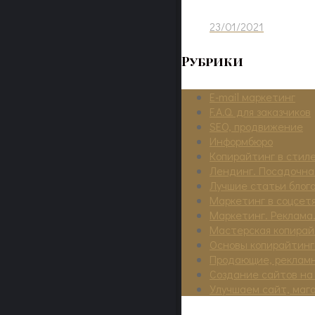
23/01/2021
Рубрики
E-mail маркетинг
F.A.Q. для заказчиков
SEO, продвижение
Информбюро
Копирайтинг в стиле
Лендинг. Посадочна
Лучшие статьи блог
Маркетинг в соцсет
Маркетинг. Реклама.
Мастерская копирай
Основы копирайтинг
Продающие, реклам
Создание сайтов на
Улучшаем сайт, маг