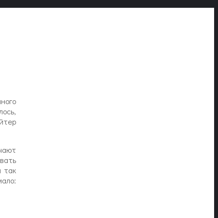
ного
лось,
йтер
учают
вать
и так
мало: