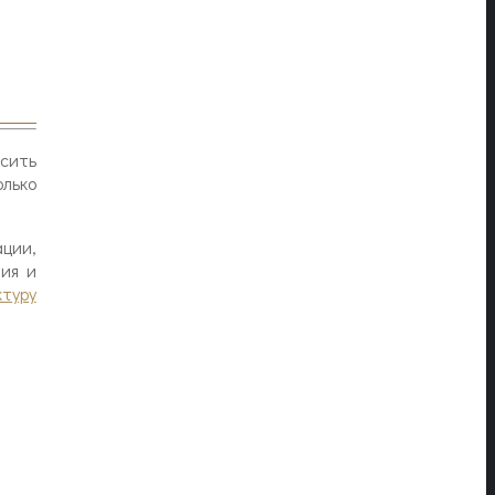
ысить
олько
ции,
ния и
ктуру