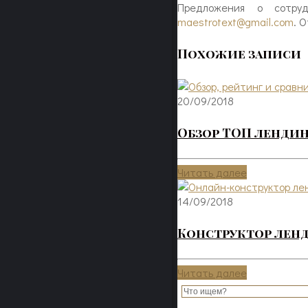
Предложения о сотруд
maestrotext@gmail.com
. 
Похожие записи
20/09/2018
Обзор ТОП ленди
Читать далее
14/09/2018
Конструктор лен
Читать далее