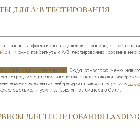
ы для A/B тестирования
ак вычислить эффективность целевой страницы, а также пов
пейдж
, можно прибегнуть к A/B тестированию, сравнив неск
ing page обычно тестируют?
Сюда относятся: меню навига
 регистрации/подписки, заголовки и подзаголовки, изображе
олее важных элементов веб-ресурса позволит улучшить
стру
 как следствие, — усилить "выхлоп" от бизнеса в Сети.
висы для тестирования landing