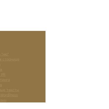
 "ню"
я страница
а
ях
 PR
тинга
а
ные тексты
 WordPress
азин