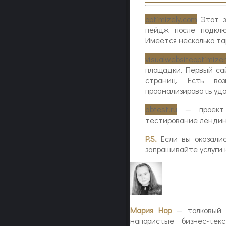
optimizely.com
Этот з
пейдж после подклю
Имеется несколько та
visualwebsiteoptimize
площадки. Первый са
страниц. Есть воз
проанализировать удо
abtest.ru
— проект н
тестирование лендин
P.S.
Если вы оказал
запрашивайте услуги 
Мария Нор
— толковый р
напористые бизнес-те