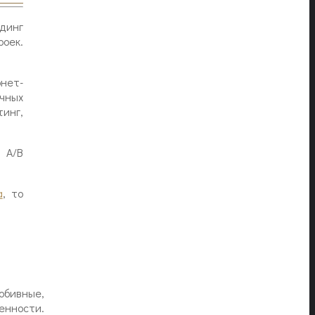
динг
оек.
нет-
чных
инг,
 A/B
а
, то
обивные,
нности.