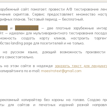
арубежный сайт помогает провести A/B тестирование лен
чения скриптов. Сервис предоставляет множество настр
рифных планов. Тестовый период — бесплатный.
r.com
и
unbounce.com
— две платные зарубежные интер
йт — идеален для мультивариантного тестирования посадо
можность создать карту кликов, настроить таргент
бство landing page для посетителей и не только.
а русском языке, дающий возможность произвести
га самостоятельно.
ись на этом сайте в надежде
заказать текст для лендинг
копирайтинга по e-mail:
maestrotext@gmail.com
екламный копирайтер без короны на голове. Создаю пр
ксты для сайтов и печатных изданий разной направле