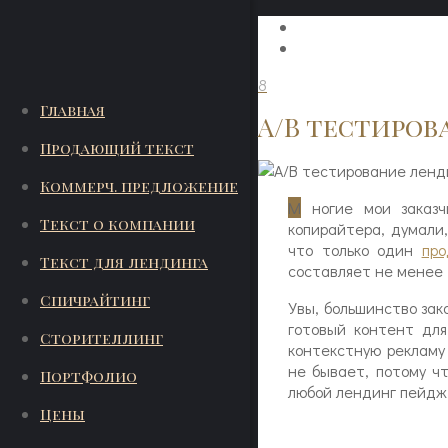
8
Главная
A/B тестиров
Продающий текст
Коммерч. предложение
М
ногие мои заказч
Текст о компании
копирайтера, думали
что только один
про
Текст для лендинга
составляет не менее 
Спичрайтинг
Увы, большинство зак
готовый контент для
Сторителлинг
контекстную рекламу
не бывает, потому ч
Портфолио
любой лендинг пейдж
Цены