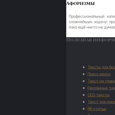
Афоризмы
Профессиональный коп
сложнейшую задачу: про
пока ещё никто не думае
Полезная инфор
Тексты для би
Пресс-релиз
Текст на глав
Рекламные те
СЕО-тексты
Текст для пре
PR-статьи