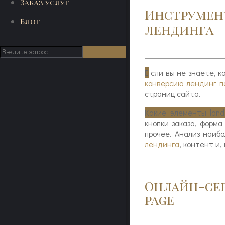
Заказ услуг
Инструмент
Блог
лендинга
Е
сли вы не знаете, к
конверсию лендинг 
страниц сайта.
Какие элементы land
кнопки заказа, форма
прочее. Анализ наиб
лендинга
, контент и,
Онлайн-сер
page