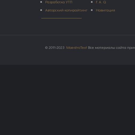
Разработка УТП
F. A. Q.
Авторский копирайтинг
Навигация
© 2011-2023
MaestroText
Все материалы сайта прин