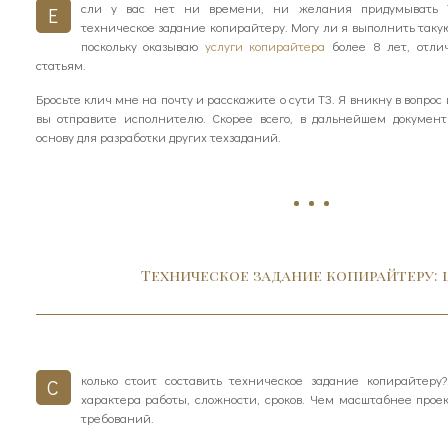
сли у вас нет ни времени, ни желания придумывать Т
Е
техническое задание копирайтеру. Могу ли я выполнить такую 
поскольку оказываю
услуги копирайтера
более 8 лет, отли
статьям.
Бросьте клич мне на почту и расскажите о сути ТЗ. Я вникну в вопрос
вы отправите исполнителю. Скорее всего, в дальнейшем документ
основу для разработки других техзаданий.
Техническое задание копирайтеру: 
колько стоит составить техническое задание копирайтеру
С
характера работы, сложности, сроков. Чем масштабнее прое
требований.