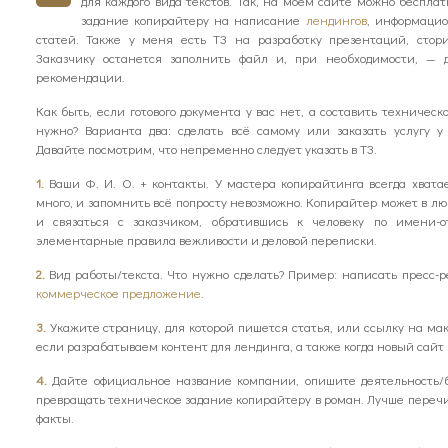
для каждого вида текстов. Так, на моём сайте можно беспла
задание копирайтеру на написание
лендингов
, информацио
статей. Также у меня есть ТЗ на разработку презентаций, стор
Заказчику останется заполнить файл и, при необходимости, — д
рекомендации.
Как быть, если готового документа у вас нет, а составить техничес
нужно? Варианта два: сделать всё самому или заказать услугу у
Давайте посмотрим, что непременно следует указать в ТЗ.
1.
Ваши Ф. И. О. + контакты. У мастера копирайтинга всегда хвата
много, и запомнить всё попросту невозможно. Копирайтер может в л
и связаться с заказчиком, обратившись к человеку по имени-от
элементарные правила вежливости и деловой переписки.
2.
Вид работы/текста. Что нужно сделать? Пример: написать пресс-ре
коммерческое предложение
.
3.
Укажите страницу, для которой пишется статья, или ссылку на мак
если разрабатываем контент для лендинга, а также когда новый сайт п
4.
Дайте официальное название компании, опишите деятельность/
превращать техническое задание копирайтеру в роман. Лучше переч
факты.