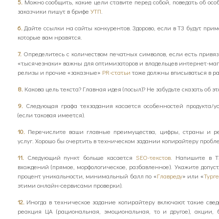
5.
Можно сообщить, какие цели ставите перед собой, поведать об осо
заказчики пишут в брифе
УТП
.
6.
Дайте ссылки на сайты конкурентов. Здорово, если в ТЗ будут при
которые вам нравятся.
7.
Определитесь с количеством печатных символов, если есть привязк
«тысячезнаки» важны для оптимизаторов и владельцев интернет-мага
релизы и прочие «заказные»
PR-статьи
тоже должны вписываться в р
8.
Какова цель текста? Главная идея (посыл)? Не забудьте сказать об эт
9.
Следующая графа техзадания касается особенностей продукта/у
(если таковая имеется).
10.
Перечислите ваши главные преимущества, цифры, страны и р
услуг. Хорошо бы очертить в техническом задании копирайтеру пробл
11.
Следующий пункт больше касается
SEO-текстов
. Напишите в Т
вхождений (прямое, морфологическое, разбавленное). Укажите допус
процент уникальности, минимальный балл по «
Главреду
» или «
Тург
этими онлайн-сервисами проверки).
12.
Иногда в техническое задание копирайтеру включают такие све
реакция ЦА (рациональная, эмоциональная, то и другое), акции,