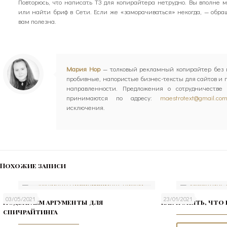
Повторюсь, что написать ТЗ для копирайтера нетрудно. Вы вполне 
или найти бриф в Сети. Если же «заморачиваться» некогда, — обращ
вам полезна.
Мария Нор
— толковый рекламный копирайтер без к
пробивные, напористые бизнес-тексты для сайтов и
направленности. Предложения о сотрудничестве 
принимаются по адресу:
maestrotext@gmail.co
исключения.
Похожие записи
03/05/2021
23/01/2021
Подбираем аргументы для
Как понять, что
спичрайтинга