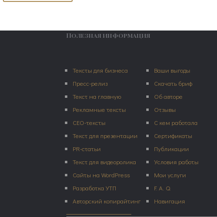
Полезная информация
Тексты для бизнеса
Ваши выгоды
Пресс-релиз
Скачать бриф
Текст на главную
Об авторе
Рекламные тексты
Отзывы
СЕО-тексты
С кем работала
Текст для презентации
Сертификаты
PR-статьи
Публикации
Текст для видеоролика
Условия работы
Сайты на WordPress
Мои услуги
Разработка УТП
F. A. Q.
Авторский копирайтинг
Навигация