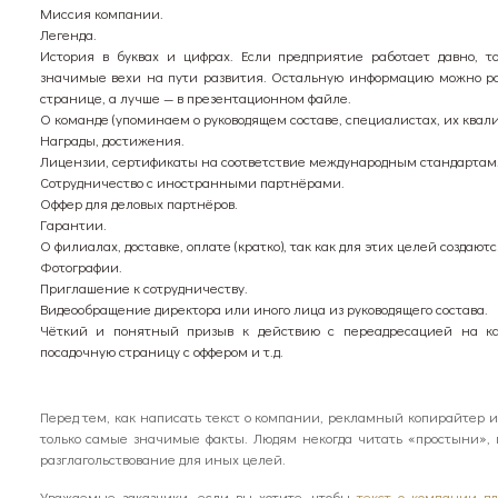
Миссия компании.
Легенда.
История в буквах и цифрах. Если предприятие работает давно, т
значимые вехи на пути развития. Остальную информацию можно ра
странице, а лучше — в презентационном файле.
О команде (упоминаем о руководящем составе, специалистах, их квал
Награды, достижения.
Лицензии, сертификаты на соответствие международным стандартам
Сотрудничество с иностранными партнёрами.
Оффер для деловых партнёров.
Гарантии.
О филиалах, доставке, оплате (кратко), так как для этих целей создают
Фотографии.
Приглашение к сотрудничеству.
Видеообращение директора или иного лица из руководящего состава.
Чёткий и понятный призыв к действию с переадресацией на кат
посадочную страницу с оффером и т.д.
Перед тем, как написать текст о компании, рекламный копирайтер 
только самые значимые факты. Людям некогда читать «простыни», 
разглагольствование для иных целей.
Уважаемые заказчики, если вы хотите, чтобы
текст о компании д