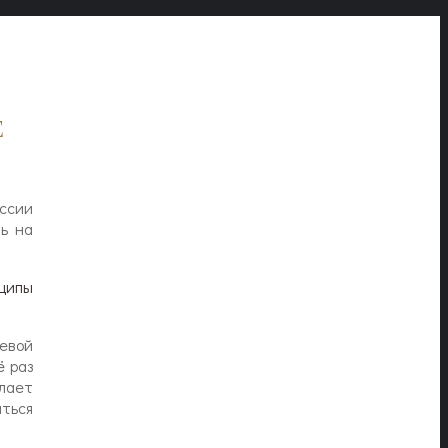
е
ссии
ь на
ципы
левой
ё раз
лает
иться