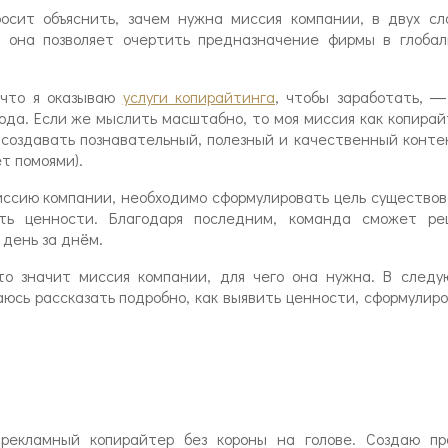
росит объяснить, зачем нужна миссия компании, в двух сл
о она позволяет очертить предназначение фирмы в глобал
что я оказываю
услуги копирайтинга
, чтобы заработать, ―
ода. Если же мыслить масштабно, то моя миссия как копира
 создавать познавательный, полезный и качественный конте
т помоями).
иссию компании, необходимо сформулировать цель существо
ть ценности. Благодаря последним, команда сможет ре
день за днём.
что значит миссия компании, для чего она нужна. В следу
аюсь рассказать подробно, как выявить ценности, сформулир
екламный копирайтер без короны на голове. Создаю пр