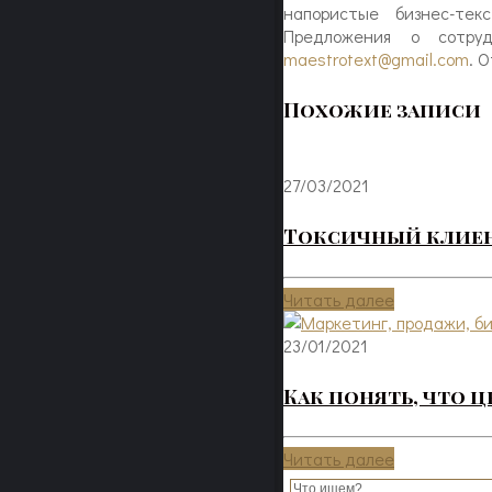
напористые бизнес-те
Предложения о сотруд
maestrotext@gmail.com
. 
Похожие записи
27/03/2021
Токсичный клиент
Читать далее
23/01/2021
Как понять, что 
Читать далее