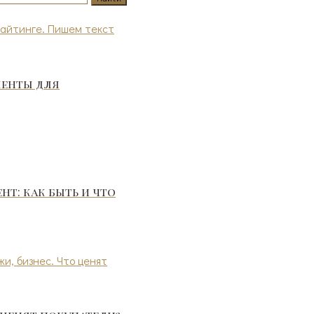
менты для
т: как быть и что