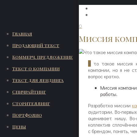
0
Главная
Миссия комп
Продающий текст
Коммерч. предложение
Ч
то такое миссия 
Текст о компании
компании, но я не с
вопрос кратко.
Текст для лендинга
Миссия компани
Спичрайтинг
работы.
Сторителлинг
Разработка миссии
к
аудитории. Во-первых
Портфолио
оценивает нишу. Во
коллектив сплочённе
Цены
с брендом, понять, че