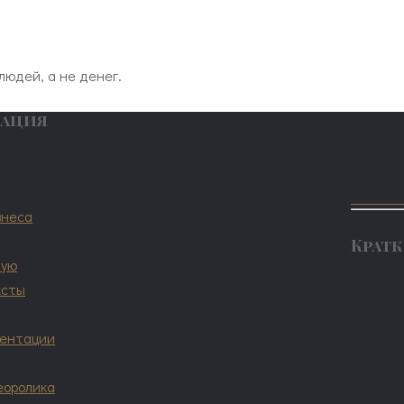
людей, а не денег.
мация
знеса
Кратк
ную
ксты
зентации
еоролика