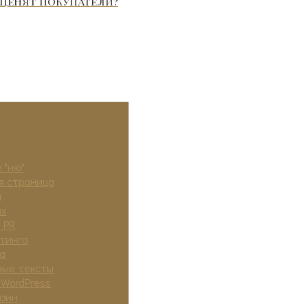
 ценят покупатели?
 "ню"
я страница
а
ях
 PR
тинга
а
ные тексты
 WordPress
азин