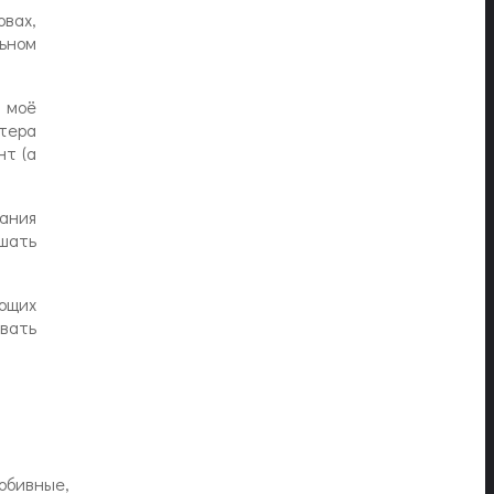
овах,
ьном
 моё
йтера
нт (а
вания
шать
ющих
овать
обивные,