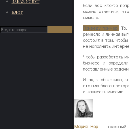
Заказ услуг
Если вас кто-то поп
можно ответить, чт
Блог
смысле.
Приведу пример.
То, 
ремесло и личная выг
состоит в том, чтобы
не наполнять интерне
Чтобы разработать м
бизнеса и определи
поставленные задачи 
Итак, я объяснила, 
статьях блога постар
и написать миссию.
Мария Нор
— толковый р