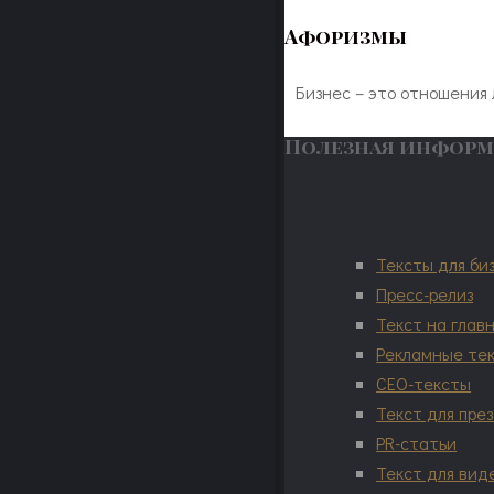
Афоризмы
Бизнес – это отношения 
Полезная инфор
Тексты для би
Пресс-релиз
Текст на глав
Рекламные те
СЕО-тексты
Текст для пре
PR-статьи
Текст для вид