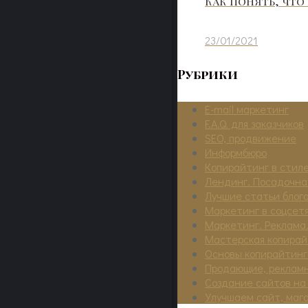
Как понять, что
23/01/2021
Рубрики
E-mail маркетинг
F.A.Q. для заказчиков
SEO, продвижение
Информбюро
Копирайтинг в стиле
Лендинг. Посадочна
Лучшие статьи блог
Маркетинг в соцсет
Маркетинг. Реклама.
Мастерская копирай
Основы копирайтинг
Продающие, реклам
Создание сайтов на
Улучшаем сайт, маг