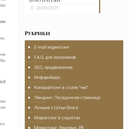
аш
23/01/2021
или
Рубрики
ны.
E-mail маркетинг
 не
F.A.Q. для заказчиков
 бы
SEO, продвижение
Информбюро
сё
Копирайтинг в стиле "ню"
Лендинг. Посадочная страница
или
сли
Лучшие статьи блога
Маркетинг в соцсетях
ти.
Маркетинг. Реклама. PR