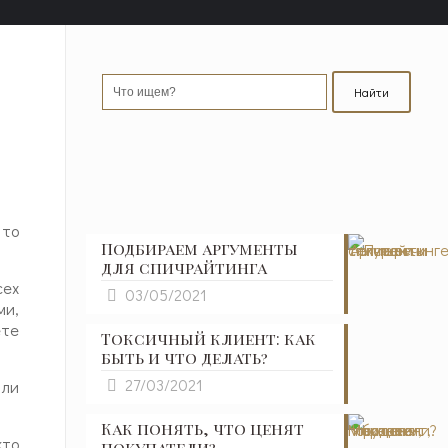
 то
Подбираем аргументы
для спичрайтинга
сех
03/05/2021
ми,
ете
Токсичный клиент: как
быть и что делать?
27/03/2021
 ли
Как понять, что ценят
кто
покупатели?