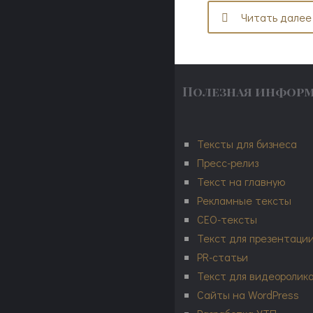
Читать далее
Полезная инфор
Тексты для бизнеса
Пресс-релиз
Текст на главную
Рекламные тексты
СЕО-тексты
Текст для презентаци
PR-статьи
Текст для видеоролик
Сайты на WordPress