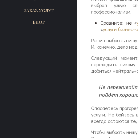
выбрал узкую с
Заказ услуг
профессионализм.
Блог
Сравните: не «
«
услуги бизнес-
Решив выбрать нишу 
И, конечно, дело над
Следующий момент
переходить никому 
добиться нейтрально
Не переживайт
пойдёт хорошо
Опасаетесь прогорет
услуги. Не бойтесь
всегда остаются те,
Чтобы выбрать нишу 