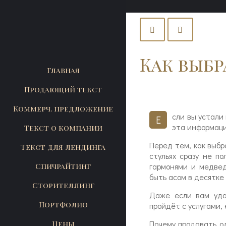
Как выбр
Главная
Продающий текст
Коммерч. предложение
сли вы устали 
Е
эта информация
Текст о компании
Перед тем, как выбр
Текст для лендинга
стульях сразу не по
Спичрайтинг
гармонями и медвед
быть асом в десятке 
Сторителлинг
Даже если вам уда
Портфолио
пройдёт с услугами,
Цены
Почему продавать од