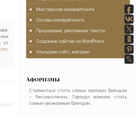
Мастерская копирайтинга
Основы копирайтинга
ове.
Продающие, рекламные тексты
тных
Создание сайтов на WordPress
е от
.com
.
Улучшаем сайт, магазин
Афоризмы
Стремиться стать самым крупным брендом
– бессмысленно. Гораздо важнее стать
самым уважаемым брендом.