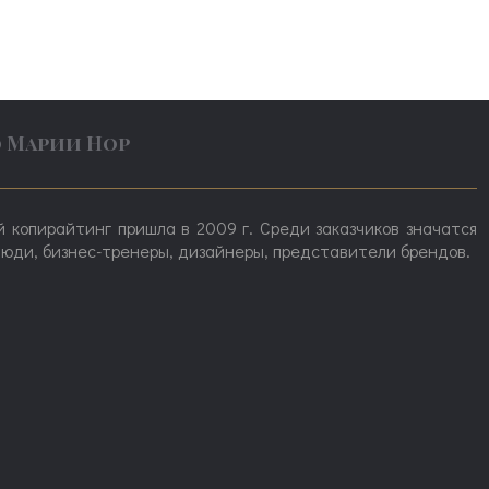
о Марии Нор
 копирайтинг пришла в 2009 г. Среди заказчиков значатся
юди, бизнес-тренеры, дизайнеры, представители брендов.