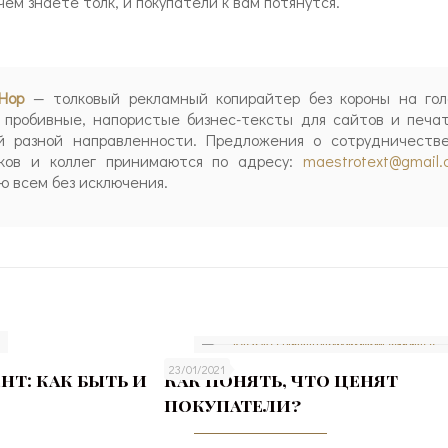
ём знаете толк, и покупатели к вам потянутся.
Нор
— толковый рекламный копирайтер без короны на гол
 пробивные, напористые бизнес-тексты для сайтов и печа
й разной направленности. Предложения о сотрудничеств
иков и коллег принимаются по адресу:
maestrotext@gmail
 всем без исключения.
23/01/2021
т: как быть и
Как понять, что ценят
покупатели?