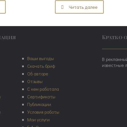
Читать далее
мация
Кратко 
Ваши выгоды
В рекламный
известные л
Скачать бриф
Об авторе
Отзывы
С кем работала
и
Сертификаты
Публикации
а
Условия работы
Мои услуги