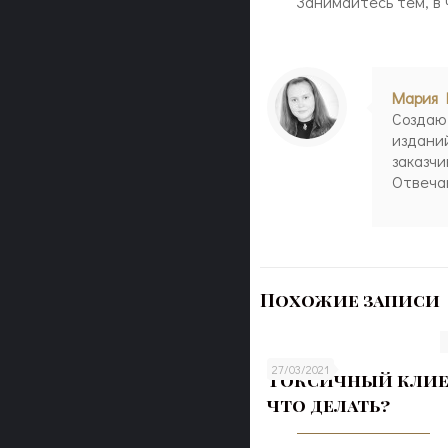
Занимайтесь тем, в ч
Мария 
Создаю
издани
заказч
Отвечаю
Похожие записи
27/03/2021
Токсичный клиен
что делать?