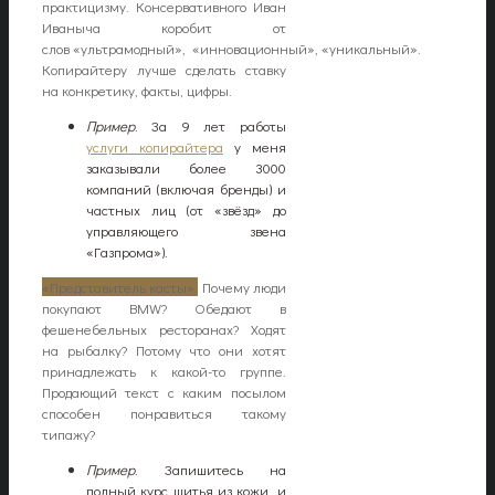
практицизму. Консервативного Иван
Иваныча коробит от
слов «ультрамодный», «инновационный», «уникальный».
Копирайтеру лучше сделать ставку
на конкретику, факты, цифры.
Пример
. За 9 лет работы
услуги копирайтера
у меня
заказывали более 3000
компаний (включая бренды) и
частных лиц (от «звёзд» до
управляющего звена
«Газпрома»).
«Представитель касты».
Почему люди
покупают BMW? Обедают в
фешенебельных ресторанах? Ходят
на рыбалку? Потому что они хотят
принадлежать к какой-то группе.
Продающий текст с каким посылом
способен понравиться такому
типажу?
Пример
. Запишитесь на
полный курс шитья из кожи, и