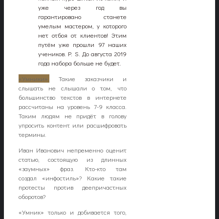
уже через год вы
гарантировано станете
умелым мастером, у которого
нет отбоя от клиентов! Этим
путём уже прошли 97 наших
учеников. P. S. До августа 2019
года набора больше не будет.
«Умники».
Такие заказчики и
слышать не слышали о том, что
большинство текстов в интернете
рассчитаны на уровень 7-9 класса.
Таким людям не придёт в голову
упросить контент или расшифровать
термины.
Иван Иванович непременно оценит
статью, состоящую из длинных
«заумных» фраз. Кто-кто там
создал «инфостиль»? Какие такие
протесты против деепричастных
оборотов?
«Умник» только и добивается того,