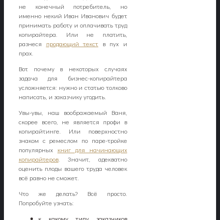
не конечный потребитель, но
именно некий Иван Иванович будет
принимать работу и оплачивать труд
копирайтера. Или не платить,
разнеся
продающий текст
в пух и
прах.
Вот почему в некоторых случаях
задача для бизнес-копирайтера
усложняется: нужно и статью толково
написать, и заказчику угодить.
Увы-увы, наш воображаемый Ваня,
скорее всего, не является профи в
копирайтинге. Или поверхностно
знаком с ремеслом по паре-тройке
популярных
книг для начинающих
копирайтеров
. Значит, адекватно
оценить плоды вашего труда человек
всё равно не сможет.
Что же делать? Всё просто.
Попробуйте узнать:
к какому типу заказчиков