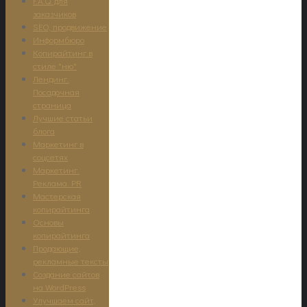
F.A.Q. для
заказчиков
SEO, продвижение
Информбюро
Копирайтинг в
стиле "ню"
Лендинг.
Посадочная
страница
Лучшие статьи
блога
Маркетинг в
соцсетях
Маркетинг.
Реклама. PR
Мастерская
копирайтинга
Основы
копирайтинга
Продающие,
рекламные тексты
Создание сайтов
на WordPress
Улучшаем сайт,