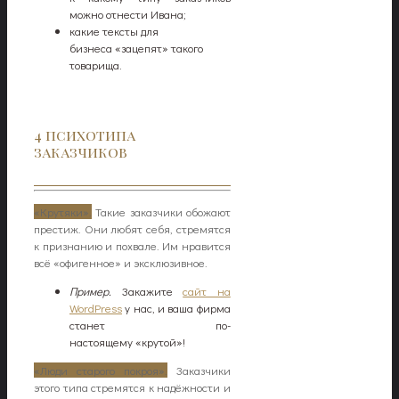
можно отнести Ивана;
какие тексты для
бизнеса «зацепят» такого
товарища.
4 психотипа
заказчиков
«Крутяки».
Такие заказчики обожают
престиж. Они любят себя, стремятся
к признанию и похвале. Им нравится
всё «офигенное» и эксклюзивное.
Пример.
Закажите
сайт на
WordPress
у нас, и ваша фирма
станет по-
настоящему «крутой»!
«Люди старого покроя».
Заказчики
этого типа стремятся к надёжности и