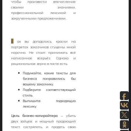
чтобы произвести впечатление
своими знаниями,
профессиональной лексикой и
закрученными предложениями.
К
ак вы догадались, краски на
портретах заказчиков сгущены мной
нарочно. Не стоит принимать всё
написанное всерьёз. Однако и
рациональное зерно в посте есть.
Подумайте, какие тексты для
бизнеса понравились бы
вашему заказчику.
Подберите соответствующий
стиль.
Выпишите подходящую
лексику.
Цель бизнес-копирайтера
— убить
двух зайцев: и мощный продающий
текст состряпать, и продать свою