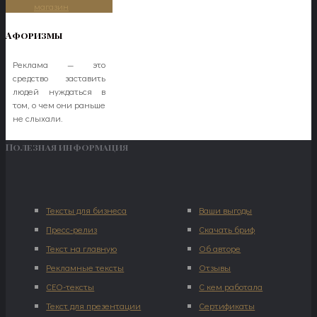
магазин
Афоризмы
Реклама — это
средство заставить
людей нуждаться в
том, о чем они раньше
не слыхали.
Полезная информация
Тексты для бизнеса
Ваши выгоды
Пресс-релиз
Скачать бриф
Текст на главную
Об авторе
Рекламные тексты
Отзывы
СЕО-тексты
С кем работала
Текст для презентации
Сертификаты