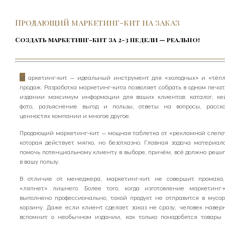
Продающий маркетинг-кит на заказ
Создать маркетинг-кит за 2-3 недели — реально!
М
аркетинг-кит — идеальный инструмент для «холодных» и «тёп
продаж. Разработка маркетинг-кита позволяет собрать в одном печа
издании максимум информации для ваших клиентов: каталог, ке
фото, разъяснение выгод и пользы, ответы на вопросы, расск
ценностях компании и многое другое.
Продающий маркетинг-кит — мощная таблетка от «рекламной слепо
которая действует мягко, но безотказно. Главная задача материал
помочь потенциальному клиенту в выборе, причём, всё должно реши
в вашу пользу.
В отличие от менеджера, маркетинг-кит не совершит промаха
«ляпнет» лишнего. Более того, когда изготовление маркетинг-
выполнено профессионально, такой продукт не отправится в мусо
корзину. Даже если клиент сделает заказ не сразу, человек навер
вспомнит о необычном издании, как только понадобятся товары