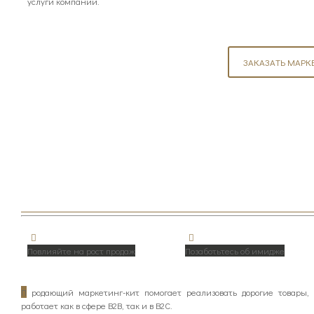
услуги компании.
ЗАКАЗАТЬ МАРК
Повлияйте на рост продаж
Позаботьтесь об имидже
П
родающий маркетинг-кит помогает реализовать дорогие товары, п
работает как в сфере B2B, так и в B2C.