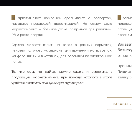
М
аркетинг-кит компании сравнивают с паспортом,
Ф
рагме
называют продающей презентацией. На самом деле
нередк
маркетинг-кит — большое досье, созданное для рекламы,
потенци
PR и роста продаж.
просили 
Заказа
Сделав маркетинг-кит на заказ в разных форматах,
бизнес
человек получает материалы для вручения на встречах,
от кон
конференциях и выставках, для рассылки по электронной
почте.
Принима
То, что есть на сайте, можно сжать и вместить в
Пишите 
продающий маркетинг-кит, при помощи которого в итоге
заявку 
удаётся охватить
всю целевую аудиторию.
ЗАКАЗАТЬ