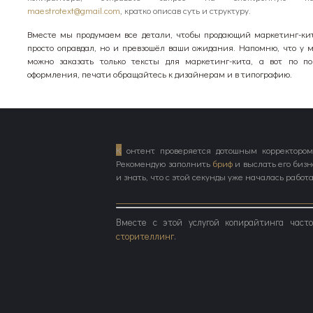
maestrotext@gmail.com
, кратко описав суть и структуру.
Вместе мы продумаем все детали, чтобы продающий маркетинг-ки
просто оправдал, но и превзошёл ваши ожидания. Напомню, что у 
можно заказать только тексты для маркетинг-кита, а вот по по
оформления, печати обращайтесь к дизайнерам и в типографию.
К
онтент проверяется дотошным корректором,
Рекомендую заполнить
бриф
и выслать его бизн
и знать, что с этой секунды уже началась рабо
Вместе с этой услугой копирайтинга част
сторителлинг
.