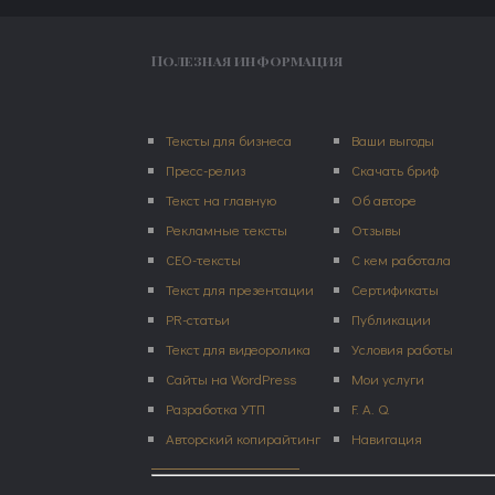
Полезная информация
Тексты для бизнеса
Ваши выгоды
Пресс-релиз
Скачать бриф
Текст на главную
Об авторе
Рекламные тексты
Отзывы
СЕО-тексты
С кем работала
Текст для презентации
Сертификаты
PR-статьи
Публикации
Текст для видеоролика
Условия работы
Сайты на WordPress
Мои услуги
Разработка УТП
F. A. Q.
Авторский копирайтинг
Навигация