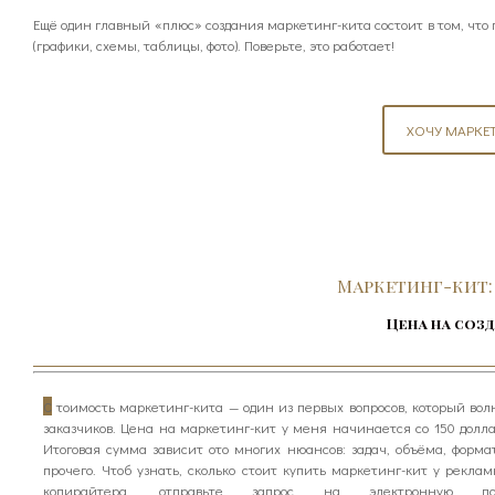
Ещё один главный «плюс» создания маркетинг-кита состоит в том, что 
(графики, схемы, таблицы, фото). Поверьте, это работает!
ХОЧУ МАРКЕТ
Маркетинг-кит:
Цена на соз
С
тоимость маркетинг-кита — один из первых вопросов, который вол
заказчиков. Цена на маркетинг-кит у меня начинается со 150 долла
Итоговая сумма зависит ото многих нюансов: задач, объёма, форма
прочего. Чтоб узнать, сколько стоит купить маркетинг-кит у реклам
копирайтера, отправьте запрос на электронную поч